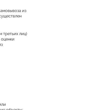
самовывоза из
осуществлен
м третьих лиц)
 оценки
из
или
ие объекты;