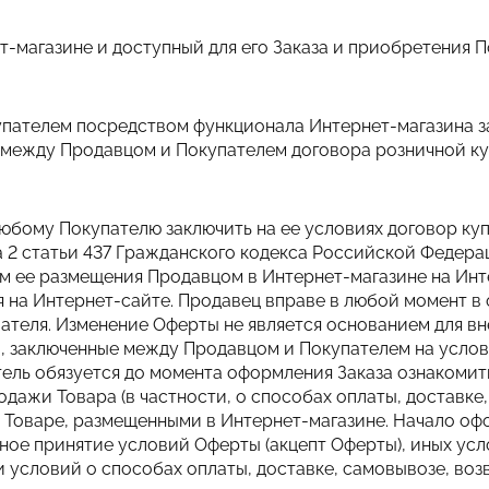
ет-магазине и доступный для его Заказа и приобретения 
купателем посредством функционала Интернет-магазина 
я между Продавцом и Покупателем договора розничной 
любому Покупателю заключить на ее условиях договор к
а 2 статьи 437 Гражданского кодекса Российской Федера
м ее размещения Продавцом в Интернет-магазине на Инт
я на Интернет-сайте. Продавец вправе в любой момент 
ателя. Изменение Оферты не является основанием для в
, заключенные между Продавцом и Покупателем на услов
ель обязуется до момента оформления Заказа ознакомить
дажи Товара (в частности, о способах оплаты, доставке,
о Товаре, размещенными в Интернет-магазине. Начало оф
вное принятие условий Оферты (акцепт Оферты), иных ус
 условий о способах оплаты, доставке, самовывозе, возв