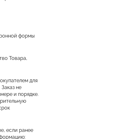
тронной формы
тво Товара,
Покупателем для
 Заказ не
мере и порядке.
арительную
срок
е, если ранее
нформацию: