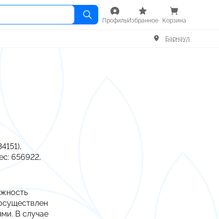
Профиль
Избранное
Корзина
Барнаул
4151),
ес: 656922,
ожность
 осуществлен
ми. В случае