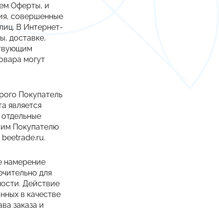
ем Оферты, и
вия, совершенные
лиц. В Интернет-
ы, доставке,
ствующим
Товара могут
орого Покупатель
а является
 отдельные
шим Покупателю
и
beetrade
.ru.
е намерение
ючительно для
ности. Действие
нных в качестве
ва заказа и