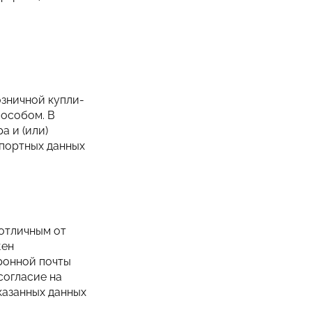
озничной купли-
особом. В
а и (или)
спортных данных
 отличным от
жен
тронной почты
согласие на
казанных данных