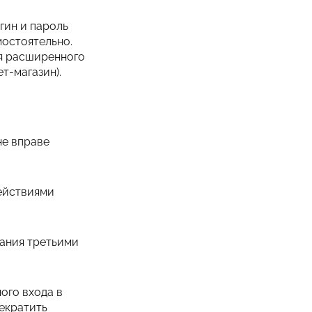
гин и пароль
мостоятельно.
ия расширенного
т-магазин).
не вправе
действиями
вания третьими
ого входа в
рекратить