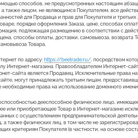
помощью способов, не предусмотренных настоящим абзац
, а также лицом, не являющимся Покупателем, все дейст
анностей для Продавца и прав для Покупателя и третьих 
варе, порядке оформления Заказа, цене, способах оплат
формация, подлежащая размещению в соответствии с дей
цена, способы оплаты, доставки, самовывоза, возврата 
самовывоза Товара.
нтернет по адресу:
https://bee
trade
.ru/
, посредством кот
лу Интернет-магазина. Правообладателем Интернет-сайт
нет-сайта является Продавец. Исключительные права на
сайте, могут принадлежать третьим лицам, предоставив
се необходимые права на использование доменного имен
воспособностью дееспособное физическое лицо, имеюще
щее или приобретающее Товар в Интернет-магазине искл
язанных с осуществлением предпринимательской деятель
 а также физических лиц, в том числе не зарегистрирова
их критериям Покупателя (в частности, на основе соста