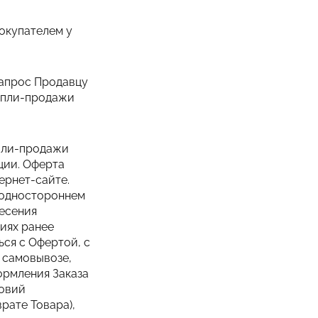
Покупателем у
запрос Продавцу
купли-продажи
упли-продажи
ции. Оферта
ернет-сайте.
в одностороннем
несения
иях ранее
ся с Офертой, с
 самовывозе,
ормления Заказа
ловий
рате Товара),